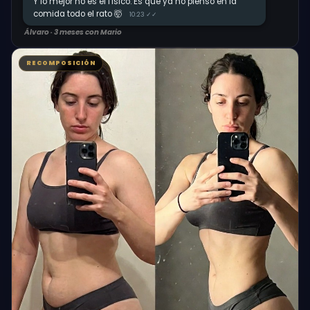
Y lo mejor no es el físico. Es que ya no pienso en la
comida todo el rato 🤯
10:23 ✓✓
Álvaro · 3 meses con Mario
RECOMPOSICIÓN