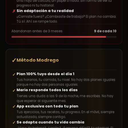
Una hoja de cálculo, un papel o nada. Sin forma de ver tu
progreso ni tu historial.
Sin adaptación a tu realidad
✗
¿Comiste fuera? ¿Cambiaste de trabajo? El plan no cambia.
Tú sí. Ahí se rompe todo.
Abandonan antes de 3 meses
9 de cada 10
✓
Método Modrego
Plan 100% tuyo desde el día 1
✓
Tus horarios, tu comida, tu nivel. No hay dos planes iguales
porque no hay dos personas iguales.
Mario responde todos los días
✓
Tienes una duda a las 9 de la noche, me escribes. No hay
que esperar al siguiente mes.
App exclusiva con todo tu plan
✓
Tus ejercicios, tus recetas, tu progreso. En el móvil, siempre
actualizado, siempre contigo.
Se adapta cuando tu vida cambia
✓