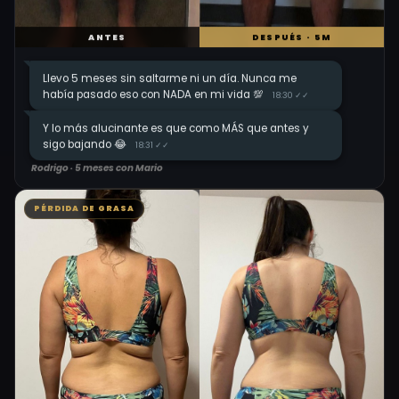
ANTES
DESPUÉS · 5M
Llevo 5 meses sin saltarme ni un día. Nunca me
había pasado eso con NADA en mi vida 💯
18:30 ✓✓
Y lo más alucinante es que como MÁS que antes y
sigo bajando 😂
18:31 ✓✓
Rodrigo · 5 meses con Mario
PÉRDIDA DE GRASA